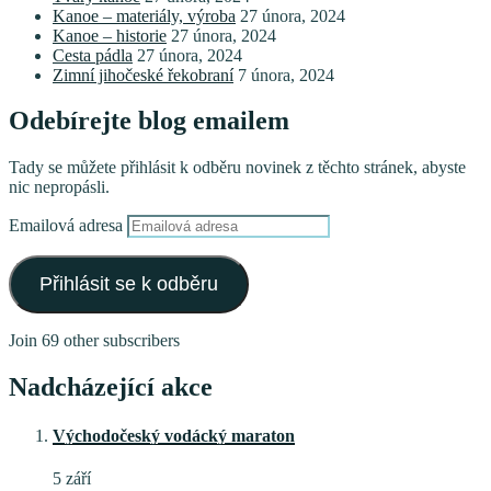
Kanoe – materiály, výroba
27 února, 2024
Kanoe – historie
27 února, 2024
Cesta pádla
27 února, 2024
Zimní jihočeské řekobraní
7 února, 2024
Odebírejte blog emailem
Tady se můžete přihlásit k odběru novinek z těchto stránek, abyste
nic nepropásli.
Emailová adresa
Přihlásit se k odběru
Join 69 other subscribers
Nadcházející akce
Východočeský vodácký maraton
5 září