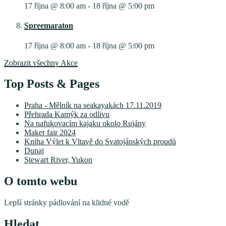
17 října @ 8:00 am
-
18 října @ 5:00 pm
Spreemaraton
17 října @ 8:00 am
-
18 října @ 5:00 pm
Zobrazit všechny Akce
Top Posts & Pages
Praha - Mělník na seakayakách 17.11.2019
Přehrada Kamýk za odlivu
Na nafukovacím kajaku okolo Rujány
Maker fair 2024
Kniha Výlet k Vltavě do Svatojánských proudů
Dunaj
Stewart River, Yukon
O tomto webu
Lepší stránky pádlování na klidné vodě
Hledat