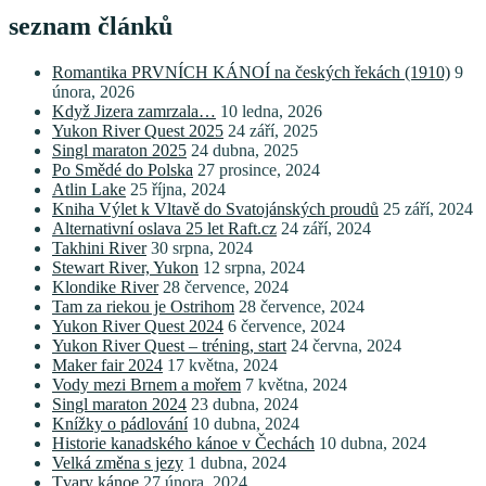
seznam článků
Romantika PRVNÍCH KÁNOÍ na českých řekách (1910)
9
února, 2026
Když Jizera zamrzala…
10 ledna, 2026
Yukon River Quest 2025
24 září, 2025
Singl maraton 2025
24 dubna, 2025
Po Smědé do Polska
27 prosince, 2024
Atlin Lake
25 října, 2024
Kniha Výlet k Vltavě do Svatojánských proudů
25 září, 2024
Alternativní oslava 25 let Raft.cz
24 září, 2024
Takhini River
30 srpna, 2024
Stewart River, Yukon
12 srpna, 2024
Klondike River
28 července, 2024
Tam za riekou je Ostrihom
28 července, 2024
Yukon River Quest 2024
6 července, 2024
Yukon River Quest – tréning, start
24 června, 2024
Maker fair 2024
17 května, 2024
Vody mezi Brnem a mořem
7 května, 2024
Singl maraton 2024
23 dubna, 2024
Knížky o pádlování
10 dubna, 2024
Historie kanadského kánoe v Čechách
10 dubna, 2024
Velká změna s jezy
1 dubna, 2024
Tvary kánoe
27 února, 2024