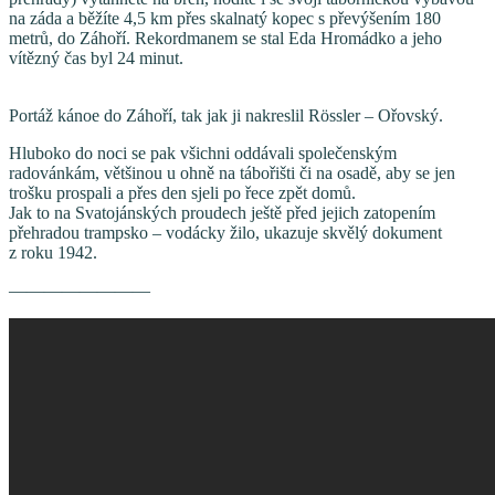
na záda a běžíte 4,5 km přes skalnatý kopec s převýšením 180
metrů, do Záhoří. Rekordmanem se stal Eda Hromádko a jeho
vítězný čas byl 24 minut.
Portáž kánoe do Záhoří, tak jak ji nakreslil Rössler – Ořovský.
Hluboko do noci se pak všichni oddávali společenským
radovánkám, většinou u ohně na tábořišti či na osadě, aby se jen
trošku prospali a přes den sjeli po řece zpět domů.
Jak to na Svatojánských proudech ještě před jejich zatopením
přehradou trampsko – vodácky žilo, ukazuje skvělý dokument
z roku 1942.
————————