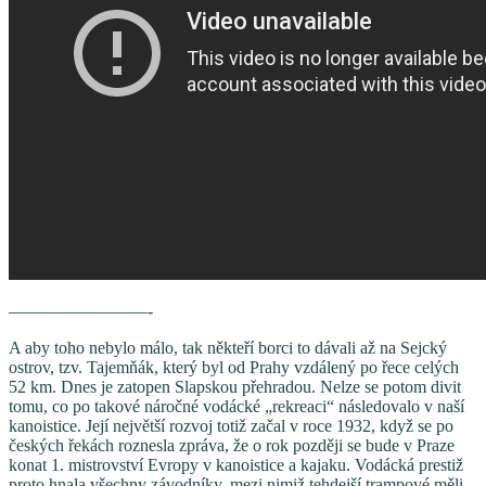
————————-
A aby toho nebylo málo, tak někteří borci to dávali až na Sejcký
ostrov, tzv. Tajemňák, který byl od Prahy vzdálený po řece celých
52 km. Dnes je zatopen Slapskou přehradou. Nelze se potom divit
tomu, co po takové náročné vodácké „rekreaci“ následovalo v naší
kanoistice. Její největší rozvoj totiž začal v roce 1932, když se po
českých řekách roznesla zpráva, že o rok později se bude v Praze
konat 1. mistrovství Evropy v kanoistice a kajaku. Vodácká prestiž
proto hnala všechny závodníky, mezi nimiž tehdejší trampové měli