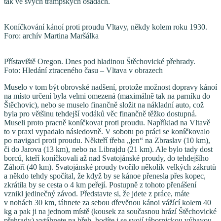
tak ve svých trampských osadách.
Koníčkování kánoí proti proudu Vltavy, někdy kolem roku 1930.
Foro: archív Martina Maršálka
Přístaviště Oregon. Dnes pod hladinou Štěchovické přehrady.
Foto: Hledání ztraceného času – Vltava v obrazech
Muselo v tom být obrovské nadšení, protože možnost dopravy kánoí
na místo určení byla velmi omezená (maximálně tak na parníku do
Štěchovic), nebo se muselo finančně složit na nákladní auto, což
byla pro většinu tehdejší vodáků věc finančně těžko dostupná.
Museli proto pracně koníčkovat proti proudu. Například na Vltavě
to v praxi vypadalo následovně. V sobotu po práci se koníčkovalo
po navigaci proti proudu. Někteří třeba „jen“ na Zbraslav (10 km),
či do Jarova (13 km), nebo na Librajdu (21 km). Ale bylo tady dost
borců, kteří koníčkovali až nad Svatojánské proudy, do tehdejšího
Záhoří (40 km). Svatojánské proudy tvořilo několik velkých zákrutů
a někdo tehdy spočítal, že když by se kánoe přenesla přes kopec,
zkrátila by se cesta o 4 km peřejí. Postupně z tohoto přenášení
vznikl jedinečný závod. Představte si, že jdete z práce, máte
v nohách 30 km, táhnete za sebou dřevěnou kánoi vážící kolem 40
kg a pak ji na jednom místě (kousek za současnou hrází Štěchovické
přehrady) vytáhnete na břeh, hodíte i se svojí tábornickou výbavou