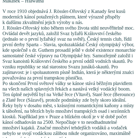
Makásek – Hiawatha
V roce 1910 objednává J. Rössler-Ořovský z Kanady šest kusů
moderních kánoí potažených plátnem, které výrazně přispěly
k dalšímu zkvalitnění jejich výroby u nás.
J. Rössler-Ořovský toho během svého života stihl neuvěřitelně moc.
Ovládal devět jazyků, založil Svaz lyžařů Království českého
(jednalo se o první lyžařský svaz na světě), Český tennis club, řídil
první derby Sparta – Slavia, spoluzakládal Český olympijský výbor,
kde společně s dr. Guthem prosadil ještě v době existence monarchie
samostatné české výpravy na Olympijské hry. Samozřejmě založil i
Svaz kanoistů Království českého a první oddíl vodních skautů. Po
vzniku republiky se stal starostou Svazu junáků-skautů. Pro
zajímavost: je i spoluautorem písně Indián, která je některými znalci
považována za první trampskou písničku.
Po skončení První světové války se kánoe stává běžným plavidlem
na všech našich splavných řekách a nastává velký vodácký boom.
Ten úplně největší byl na Velké řece (Vltavě), Staré řece (Berounce)
a Zlaté řece (Sázavě), protože podmínky zde byly skoro ideální.
Řeky byly v dosahu měst, s krásnými romantickými kaňony a místy
k táboření, na březích bylo množství trampských osad i sezónních
kiosků. Například jen v Praze a blízkém okolí je v té době počet
kánoí odhadován na 2500. Nepočítaje v to neodhadnutelné
množství kajaků. Značné množství tehdejších vodáků a vodaček
nebylo se svojí vodáckou zálibou nikde organizováno, maximálně