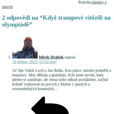
Rubriky
zápisky z
plaveb
2 odpovědi na “Když trampové vítězili na
olympiádě”
Mirek Drábek
napsal:
19 dubna, 2022 (12:42 pm)
Ať žije Vašek Loch a Jan Bašta. Kus práce, mnoho podnětů a
inspirace. Moc děkuju a gratuluju. Kdo jsme nevim, kam
jdeme se zamlžuje, ale obraz toho odkud pocházíme, začíná
krásně vyplouvat na povrch z hlubin v jasných a
srozumitelných konturách…