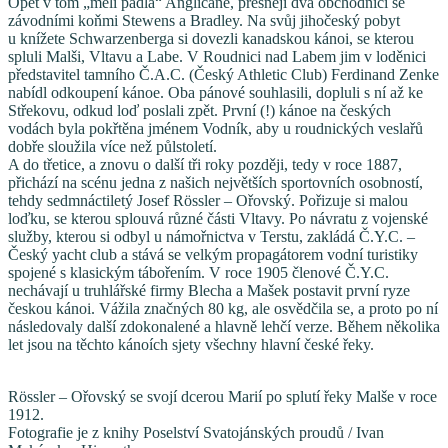
Opět v tom „měli pádla“ Angličané, přesněji dva obchodníci se
závodními koňmi Stewens a Bradley.
Na svůj jihočeský pobyt
u knížete Schwarzenberga si dovezli kanadskou kánoi, se kterou
spluli Malši, Vltavu a Labe. V Roudnici nad Labem jim v loděnici
představitel tamního Č.A.C. (Český Athletic Club) Ferdinand Zenke
nabídl odkoupení kánoe. Oba pánové souhlasili, dopluli s ní až ke
Střekovu, odkud loď poslali zpět. První (!) kánoe na českých
vodách byla pokřtěna jménem Vodník, aby u roudnických veslařů
dobře sloužila více než půlstoletí.
A do třetice, a znovu o další tři roky později, tedy v roce 1887,
přichází na scénu jedna z našich největších sportovních osobností,
tehdy sedmnáctiletý Josef Rössler – Ořovský. Pořizuje si malou
loďku, se kterou splouvá různé části Vltavy. Po návratu z vojenské
služby, kterou si odbyl u námořnictva v Terstu, zakládá Č.Y.C. –
Český yacht club a stává se velkým propagátorem vodní turistiky
spojené s klasickým tábořením. V roce 1905 členové Č.Y.C.
nechávají u truhlářské firmy Blecha a Mašek postavit první ryze
českou kánoi. Vážila značných 80 kg, ale osvědčila se, a proto po ní
následovaly další zdokonalené a hlavně lehčí verze. Během několika
let jsou na těchto kánoích sjety všechny hlavní české řeky.
Rössler – Ořovský se svojí dcerou Marií po splutí řeky Malše v roce
1912.
Fotografie je z knihy Poselství Svatojánských proudů / Ivan