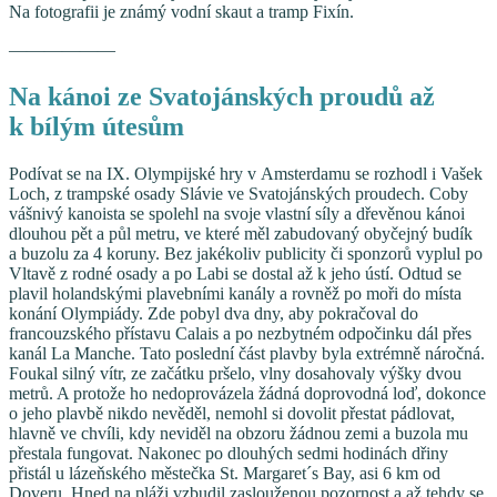
Na fotografii je známý vodní skaut a tramp Fixín.
——————
Na kánoi ze Svatojánských proudů až
k bílým útesům
Podívat se na IX. Olympijské hry v Amsterdamu se rozhodl i Vašek
Loch, z trampské osady Slávie ve Svatojánských proudech. Coby
vášnivý kanoista se spolehl na svoje vlastní síly a dřevěnou kánoi
dlouhou pět a půl metru, ve které měl zabudovaný obyčejný budík
a buzolu za 4 koruny. Bez jakékoliv publicity či sponzorů vyplul po
Vltavě z rodné osady a po Labi se dostal až k jeho ústí. Odtud se
plavil holandskými plavebními kanály a rovněž po moři do místa
konání Olympiády. Zde pobyl dva dny, aby pokračoval do
francouzského přístavu Calais a po nezbytném odpočinku dál přes
kanál La Manche. Tato poslední část plavby byla extrémně náročná.
Foukal silný vítr, ze začátku pršelo, vlny dosahovaly výšky dvou
metrů. A protože ho nedoprovázela žádná doprovodná loď, dokonce
o jeho plavbě nikdo nevěděl, nemohl si dovolit přestat pádlovat,
hlavně ve chvíli, kdy neviděl na obzoru žádnou zemi a buzola mu
přestala fungovat. Nakonec po dlouhých sedmi hodinách dřiny
přistál u lázeňského městečka St. Margaret´s Bay, asi 6 km od
Doveru. Hned na pláži vzbudil zaslouženou pozornost a až tehdy se