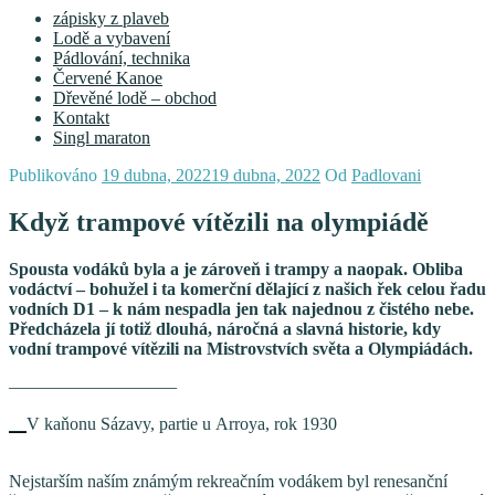
zápisky z plaveb
Lodě a vybavení
Pádlování, technika
Červené Kanoe
Dřevěné lodě – obchod
Kontakt
Singl maraton
Publikováno
19 dubna, 2022
19 dubna, 2022
Od
Padlovani
Když trampové vítězili na olympiádě
Spousta vodáků byla a je zároveň i trampy a naopak. Obliba
vodáctví – bohužel i ta komerční dělající z našich řek celou řadu
vodních D1 – k nám nespadla jen tak najednou z čistého nebe.
Předcházela jí totiž dlouhá, náročná a slavná historie, kdy
vodní trampové vítězili na Mistrovstvích světa a Olympiádách.
—————————–
V kaňonu Sázavy, partie u Arroya, rok 1930
Nejstarším naším známým rekreačním vodákem byl renesanční