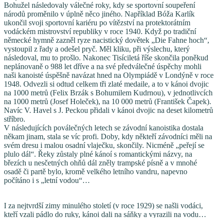
Bohužel následovaly válečné roky, kdy se sportovní soupeření
národů proměnilo v úplně něco jiného. Například Bóža Karlík
ukončil svoji sportovní kariéru po vítězství na protektorátním
vodáckém mistrovství republiky v roce 1940. Když po tradiční
německé hymně zazněl ryze nacistický dovětek „Die Fahne hoch“,
vystoupil z řady a odešel pryč. Měl kliku, při výslechu, který
následoval, mu to prošlo. Nakonec Tisíciletá říše skončila poněkud
neplánovaně o 988 let dříve a na své předválečné úspěchy mohli
naši kanoisté úspěšně navázat hned na Olympiádě v Londýně v roce
1948. Odvezli si odtud celkem tři zlaté medaile, a to v kánoi dvojic
na 1000 metrů (Felix Brzák s Bohumilem Kudrnou), v jednotlivcích
na 1000 metrů (Josef Holeček), na 10 000 metrů (František Čapek).
Navíc V. Havel s J. Peckou přidali v kánoi dvojic na deset kilometrů
stříbro.
V následujících poválečných letech se závodní kanoistika dostala
někam jinam, stala se víc profi. Doby, kdy někteří závodníci měli na
svém dresu i malou osadní vlaječku, skončily. Nicméně „peřejí se
plulo dál“. Řeky zůstaly plné kánoí s romantickými názvy, na
březích u nesčetných ohňů dál zněly trampské písně a v mnohé
osadě či partě bylo, kromě velkého letního vandru, napevno
počítáno i s „letní vodou“…
I za nejtvrdší zimy minulého století (v roce 1929) se našli vodáci,
kteří vzali pádlo do ruky, kánoi dali na sáňky a vyrazili na vodu…