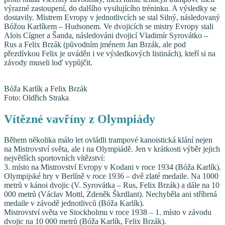
výrazné zastoupení, do dalšího vysilujícího tréninku. A výsledky se
dostavily. Mistrem Evropy v jednotlivcích se stal Silný, následovaný
Bóžou Karlíkem – Hudsonem. Ve dvojicích se mistry Evropy stali
Alois Cígner a Šanda, následováni dvojicí Vladimír Syrovátko –
Rus a Felix Brzák (původním jménem Jan Brzák, ale pod
přezdívkou Felix je uváděn i ve výsledkových listinách), kteří si na
závody museli loď vypůjčit.
Bóža Karlík a Felix Brzák
Foto: Oldřich Straka
Vítězné vavříny z Olympiády
Během několika málo let ovládli trampové kanoistická klání nejen
na Mistrovství světa, ale i na Olympiádě. Jen v krátkosti výběr jejich
největších sportovních vítězství:
3. místo na Mistrovství Evropy v Kodani v roce 1934 (Bóža Karlík).
Olympijské hry v Berlíně v roce 1936 – dvě zlaté medaile. Na 1000
metrů v kánoi dvojic (V. Syrovátka – Rus, Felix Brzák) a dále na 10
000 metrů (Václav Mottl, Zdeněk Škrdlant). Nechyběla ani stříbrná
medaile v závodě jednotlivců (Bóža Karlík).
Mistrovství světa ve Stockholmu v roce 1938 – 1. místo v závodu
dvojic na 10 000 metrů (Bóža Karlík, Felix Brzák).