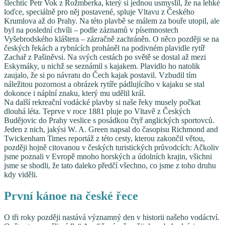
šlechtic Petr Vok z Rožmberka, který si jednou usmyslil, že na lehké
loďce, speciálně pro něj postavené, spluje Vltavu z Českého
Krumlova až do Prahy. Na této plavbě se málem za bouře utopil, ale
byl na poslední chvíli – podle záznamů v písemnostech
Vyšebrodského kláštera – zázračně zachráněn. O něco později se na
českých řekách a rybnících proháněl na podivném plavidle rytíř
Zachař z Pašiněvsi. Na svých cestách po světě se dostal až mezi
Eskymáky, u nichž se seznámil s kajakem. Plavidlo ho natolik
zaujalo, že si po návratu do Čech kajak postavil. Vzbudil tím
náležitou pozornost a obrázek rytíře pádlujícího v kajaku se stal
dokonce i náplní znaku, který mu udělil král.
Na další rekreační vodácké plavby si naše řeky musely počkat
dlouhá léta. Teprve v roce 1881 pluje po Vltavě z Českých
Budějovic do Prahy veslice s posádkou čtyř anglických sportovců.
Jeden z nich, jakýsi W. A. Green napsal do časopisu Richmond and
Twickenham Times reportáž z této cesty, kterou zakončil větou,
později hojně citovanou v českých turistických průvodcích: Ačkoliv
jsme poznali v Evropě mnoho horských a údolních krajin, všichni
jsme se shodli, že tato daleko předčí všechno, co jsme z toho druhu
kdy viděli.
První kánoe na české řece
O tři roky později nastává významný den v historii našeho vodáctví.