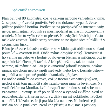
Spáleniště s vrbovkou
Plán byl ujet 80 kilometrů, což je celkem náročné vzhledem k tomu,
že se postupně zvedá protivítr. Večer to dokonce vypadá, že se
přižene pořádná bouřka. Podívat se na předpověď na internetu tady
nejde, není signál. Poutník se musí spoléhat na vlastní pozorování a
úsudek. Nám to vyšlo celkem přesně. Na zdejších řekách jde často
málokde zastavit. Takže stany stavíme na ne úplně ideální pláži už v
začínajícím lijáku.
Ráno je už zase krásně a můžeme se v klidu cpát oblíbenou snídaní
poutníků – ovesnou kaší. Oběd máme obvykle lehký. Tentokrát si
ho vaříme na ostrově s hodně povlovným břehem a mělčinou, což je
nepraktické během přistávání. Ale lepší, než nic, tak to místo
bereme, už máme hlad. Jak je v kanadské přírodě zvykem, děláme
rámus, abychom nepřekvapili medvědy, nebo losy. Lesnaté ostrovy
mají rádi a není pro ně problém kamkoliv přeplavat.
Po obědě odrážím od ostrova, což je trochu akrobatický výkon,
nechci si při tom namočit stále nezahojenou ránu na levé noze. Na
vodě čekám na Moniku, kvůli bezpečí není radno se od sebe moc
vzdalovat. Objevuje se až po delší době a vypadá zvláštně. Sedí na
paddleboardu, drží se za nohu a z dálky na mě pokřikuje: „Počkej
na mě!“. Ukázalo se, že jí praskla žíla na noze. Na holeni se jí
udělala boule plná krve. Není kde přistát, a tak jsme s plavidly