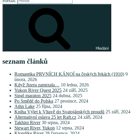
Hledat:
Hledání
seznam článků
Romantika PRVNÍCH KÁNOÍ na českých řekách (1910)
9
února, 2026
Když Jizera zamrzala…
10 ledna, 2026
Yukon River Quest 2025
24 září, 2025
Singl maraton 2025
24 dubna, 2025
Po Smědé do Polska
27 prosince, 2024
Atlin Lake
25 října, 2024
Kniha Výlet k Vltavě do Svatojánských proudů
25 září, 2024
Alternativní oslava 25 let Raft.cz
24 září, 2024
Takhini River
30 srpna, 2024
Stewart River, Yukon
12 srpna, 2024
Klondike River
28 července, 2024