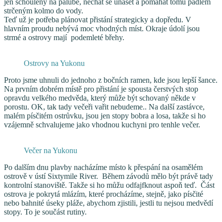
jen schoulený na palubě, nechat se unášet a pomáhat tomu pádlem
strčeným kolmo do vody.
Teď už je potřeba plánovat přistání strategicky a dopředu. V
hlavním proudu nebývá moc vhodných míst. Okraje údolí jsou
strmé a ostrovy mají podemleté břehy.
Ostrovy na Yukonu
Proto jsme uhnuli do jednoho z bočních ramen, kde jsou lepší šance.
Na prvním dobrém místě pro přistání je spousta čerstvých stop
opravdu velkého medvěda, který může být schovaný někde v
porostu. OK, tak tady večeři vařit nebudeme.. Na další zastávce,
malém písčitém ostrůvku, jsou jen stopy bobra a losa, takže si ho
vzájemně schvalujeme jako vhodnou kuchyni pro tenhle večer.
Večer na Yukonu
Po dalším dnu plavby nacházíme místo k přespání na osamělém
ostrově v ústí Sixtymile River. Během závodů mělo být právě tady
kontrolní stanoviště. Takže si ho můžu odfajfknout aspoň teď. Část
ostrova je pokrytá mlázím, které procházíme, stejně, jako písčité
nebo bahnité úseky pláže, abychom zjistili, jestli tu nejsou medvědí
stopy. To je součást rutiny.