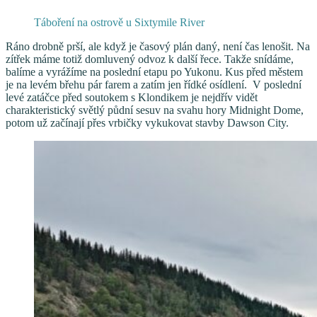
Táboření na ostrově u Sixtymile River
Ráno drobně prší, ale když je časový plán daný, není čas lenošit. Na
zítřek máme totiž domluvený odvoz k další řece. Takže snídáme,
balíme a vyrážíme na poslední etapu po Yukonu. Kus před městem
je na levém břehu pár farem a zatím jen řídké osídlení. V poslední
levé zatáčce před soutokem s Klondikem je nejdřív vidět
charakteristický světlý půdní sesuv na svahu hory Midnight Dome,
potom už začínají přes vrbičky vykukovat stavby Dawson City.