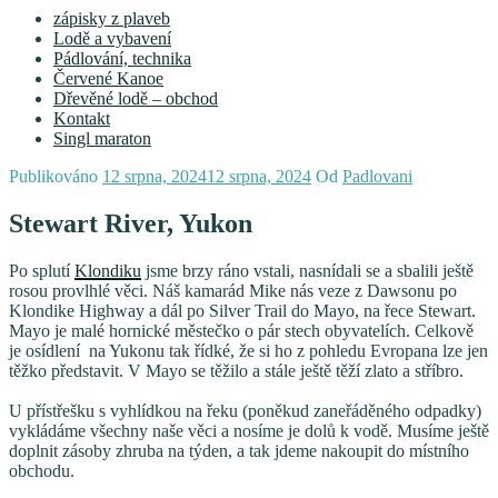
zápisky z plaveb
Lodě a vybavení
Pádlování, technika
Červené Kanoe
Dřevěné lodě – obchod
Kontakt
Singl maraton
Publikováno
12 srpna, 2024
12 srpna, 2024
Od
Padlovani
Stewart River, Yukon
Po splutí
Klondiku
jsme brzy ráno vstali, nasnídali se a sbalili ještě
rosou provlhlé věci. Náš kamarád Mike nás veze z Dawsonu po
Klondike Highway a dál po Silver Trail do Mayo, na řece Stewart.
Mayo je malé hornické městečko o pár stech obyvatelích. Celkově
je osídlení na Yukonu tak řídké, že si ho z pohledu Evropana lze jen
těžko představit. V Mayo se těžilo a stále ještě těží zlato a stříbro.
U přístřešku s vyhlídkou na řeku (poněkud zaneřáděného odpadky)
vykládáme všechny naše věci a nosíme je dolů k vodě. Musíme ještě
doplnit zásoby zhruba na týden, a tak jdeme nakoupit do místního
obchodu.