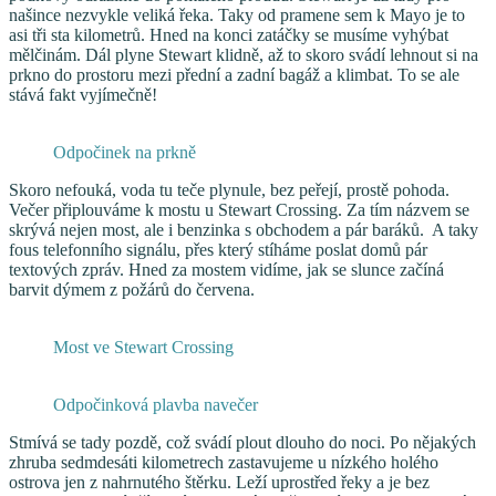
našince nezvykle veliká řeka. Taky od pramene sem k Mayo je to
asi tři sta kilometrů. Hned na konci zatáčky se musíme vyhýbat
mělčinám. Dál plyne Stewart klidně, až to skoro svádí lehnout si na
prkno do prostoru mezi přední a zadní bagáž a klimbat. To se ale
stává fakt vyjímečně!
Odpočinek na prkně
Skoro nefouká, voda tu teče plynule, bez peřejí, prostě pohoda.
Večer připlouváme k mostu u Stewart Crossing. Za tím názvem se
skrývá nejen most, ale i benzinka s obchodem a pár baráků. A taky
fous telefonního signálu, přes který stíháme poslat domů pár
textových zpráv. Hned za mostem vidíme, jak se slunce začíná
barvit dýmem z požárů do červena.
Most ve Stewart Crossing
Odpočinková plavba navečer
Stmívá se tady pozdě, což svádí plout dlouho do noci. Po nějakých
zhruba sedmdesáti kilometrech zastavujeme u nízkého holého
ostrova jen z nahrnutého štěrku. Leží uprostřed řeky a je bez