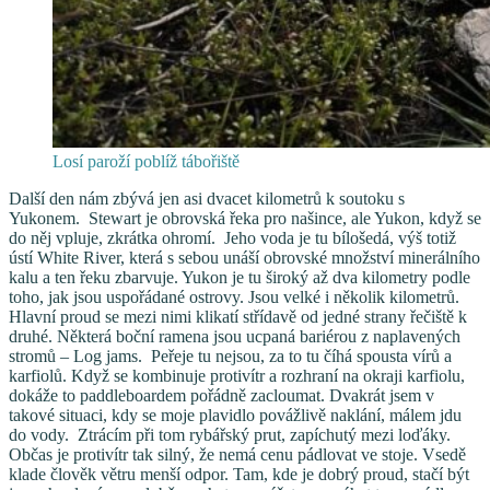
Losí paroží poblíž tábořiště
Další den nám zbývá jen asi dvacet kilometrů k soutoku s
Yukonem. Stewart je obrovská řeka pro našince, ale Yukon, když se
do něj vpluje, zkrátka ohromí. Jeho voda je tu bílošedá, výš totiž
ústí White River, která s sebou unáší obrovské množství minerálního
kalu a ten řeku zbarvuje. Yukon je tu široký až dva kilometry podle
toho, jak jsou uspořádané ostrovy. Jsou velké i několik kilometrů.
Hlavní proud se mezi nimi klikatí střídavě od jedné strany řečiště k
druhé. Některá boční ramena jsou ucpaná bariérou z naplavených
stromů – Log jams. Peřeje tu nejsou, za to tu číhá spousta vírů a
karfiolů. Když se kombinuje protivítr a rozhraní na okraji karfiolu,
dokáže to paddleboardem pořádně zacloumat. Dvakrát jsem v
takové situaci, kdy se moje plavidlo povážlivě naklání, málem jdu
do vody. Ztrácím při tom rybářský prut, zapíchutý mezi loďáky.
Občas je protivítr tak silný, že nemá cenu pádlovat ve stoje. Vsedě
klade člověk větru menší odpor. Tam, kde je dobrý proud, stačí být