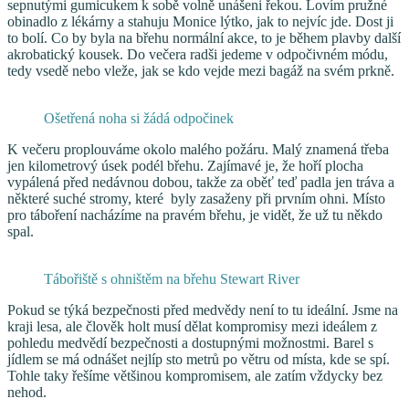
sepnutými gumicukem k sobě volně unášeni řekou. Lovím pružné
obinadlo z lékárny a stahuju Monice lýtko, jak to nejvíc jde. Dost ji
to bolí. Co by byla na břehu normální akce, to je během plavby další
akrobatický kousek. Do večera radši jedeme v odpočivném módu,
tedy vsedě nebo vleže, jak se kdo vejde mezi bagáž na svém prkně.
Ošetřená noha si žádá odpočinek
K večeru proplouváme okolo malého požáru. Malý znamená třeba
jen kilometrový úsek podél břehu. Zajímavé je, že hoří plocha
vypálená před nedávnou dobou, takže za oběť teď padla jen tráva a
některé suché stromy, které byly zasaženy při prvním ohni. Místo
pro táboření nacházíme na pravém břehu, je vidět, že už tu někdo
spal.
Tábořiště s ohništěm na břehu Stewart River
Pokud se týká bezpečnosti před medvědy není to tu ideální. Jsme na
kraji lesa, ale člověk holt musí dělat kompromisy mezi ideálem z
pohledu medvědí bezpečnosti a dostupnými možnostmi. Barel s
jídlem se má odnášet nejlíp sto metrů po větru od místa, kde se spí.
Tohle taky řešíme většinou kompromisem, ale zatím vždycky bez
nehod.