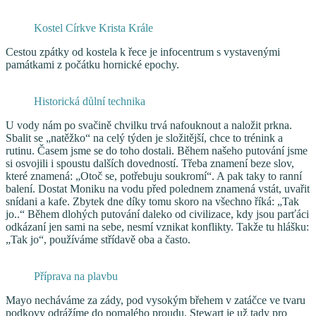
Kostel Církve Krista Krále
Cestou zpátky od kostela k řece je infocentrum s vystavenými
památkami z počátku hornické epochy.
Historická důlní technika
U vody nám po svačině chvilku trvá nafouknout a naložit prkna.
Sbalit se „natěžko“ na celý týden je složitější, chce to trénink a
rutinu. Časem jsme se do toho dostali. Během našeho putování jsme
si osvojili i spoustu dalších dovedností. Třeba znamení beze slov,
které znamená: „Otoč se, potřebuju soukromí“. A pak taky to ranní
balení. Dostat Moniku na vodu před polednem znamená vstát, uvařit
snídani a kafe. Zbytek dne díky tomu skoro na všechno říká: „Tak
jo..“ Během dlohých putování daleko od civilizace, kdy jsou parťáci
odkázaní jen sami na sebe, nesmí vznikat konflikty. Takže tu hlášku:
„Tak jo“, používáme střídavě oba a často.
Příprava na plavbu
Mayo necháváme za zády, pod vysokým břehem v zatáčce ve tvaru
podkovy odrážíme do pomalého proudu. Stewart je už tady pro