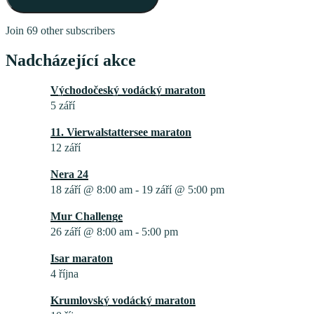
Join 69 other subscribers
Nadcházející akce
Východočeský vodácký maraton
5 září
11. Vierwalstattersee maraton
12 září
Nera 24
18 září @ 8:00 am
-
19 září @ 5:00 pm
Mur Challenge
26 září @ 8:00 am
-
5:00 pm
Isar maraton
4 října
Krumlovský vodácký maraton