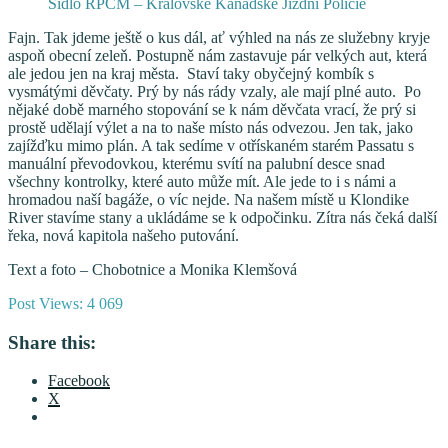
Sídlo RPCM – Královské Kanadské Jízdní Policie
Fajn. Tak jdeme ještě o kus dál, ať výhled na nás ze služebny kryje
aspoň obecní zeleň. Postupně nám zastavuje pár velkých aut, která
ale jedou jen na kraj města. Staví taky obyčejný kombík s
vysmátými děvčaty. Prý by nás rády vzaly, ale mají plné auto. Po
nějaké době marného stopování se k nám děvčata vrací, že prý si
prostě udělají výlet a na to naše místo nás odvezou. Jen tak, jako
zajížďku mimo plán. A tak sedíme v otřískaném starém Passatu s
manuální převodovkou, kterému svítí na palubní desce snad
všechny kontrolky, které auto může mít. Ale jede to i s námi a
hromadou naší bagáže, o víc nejde. Na našem místě u Klondike
River stavíme stany a ukládáme se k odpočinku. Zítra nás čeká další
řeka, nová kapitola našeho putování.
Text a foto – Chobotnice a Monika Klemšová
Post Views:
4 069
Share this:
Facebook
X