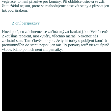
vegetace, to není příznivé pro komáry. Při obhlídce ostrova se zdá,
že tu žádní nejsou, proto se rozhodujeme nestavět stany a přespat jen
tak pod širákem.
Z orlí perspektivy
Hned poté, co zalehneme, se začíná ozývat bzukot jak o Velké ceně.
Zkoušíme repelent, moskytiéry, všechno marné. Nakonec nás
zachrání stan. Tam člověku dojde, že ty historky o pobíjení komárů
proniknuvších do stanu nejsou jen tak. Ty potvory totiž vlezou úplně
všude. Ráno po nich není ani památky.