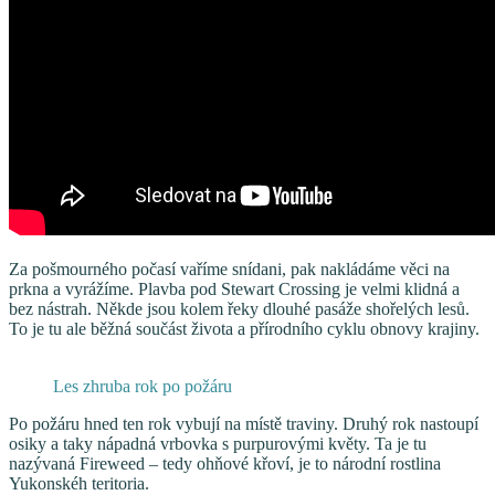
Za pošmourného počasí vaříme snídani, pak nakládáme věci na
prkna a vyrážíme. Plavba pod Stewart Crossing je velmi klidná a
bez nástrah. Někde jsou kolem řeky dlouhé pasáže shořelých lesů.
To je tu ale běžná součást života a přírodního cyklu obnovy krajiny.
Les zhruba rok po požáru
Po požáru hned ten rok vybují na místě traviny. Druhý rok nastoupí
osiky a taky nápadná vrbovka s purpurovými květy. Ta je tu
nazývaná Fireweed – tedy ohňové křoví, je to národní rostlina
Yukonskéh teritoria.