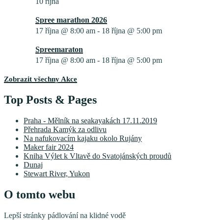
10 října
Spree marathon 2026
17 října @ 8:00 am
-
18 října @ 5:00 pm
Spreemaraton
17 října @ 8:00 am
-
18 října @ 5:00 pm
Zobrazit všechny Akce
Top Posts & Pages
Praha - Mělník na seakayakách 17.11.2019
Přehrada Kamýk za odlivu
Na nafukovacím kajaku okolo Rujány
Maker fair 2024
Kniha Výlet k Vltavě do Svatojánských proudů
Dunaj
Stewart River, Yukon
O tomto webu
Lepší stránky pádlování na klidné vodě