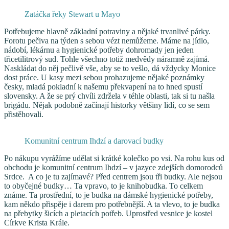
Zatáčka řeky Stewart u Mayo
Potřebujeme hlavně základní potraviny a nějaké trvanlivé párky.
Forotu pečiva na týden s sebou vézt nemůžeme. Máme na jídlo,
nádobí, lékárnu a hygienické potřeby dohromady jen jeden
třicetilitrový sud. Tohle všechno totiž medvědy náramně zajímá.
Naskládat do něj pečlivě vše, aby se to vešlo, dá vždycky Monice
dost práce.
U kasy mezi sebou prohazujeme nějaké poznámky
česky, mladá pokladní k našemu překvapení na to hned spustí
slovensky. A že se prý chvíli zdržela v téhle oblasti, tak si tu našla
brigádu. Nějak podobně začínají historky většiny lidí, co se sem
přistěhovali.
Komunitní centrum Ihdzí a darovací budky
Po nákupu vyrážíme udělat si krátké kolečko po vsi. Na rohu kus od
obchodu je komunitní centrum Ihdzí – v jazyce zdejších domorodců
Srdce. A co je tu zajímavé? Před centrem jsou tři budky. Ale nejsou
to obyčejné budky… Ta vpravo, to je knihobudka. To celkem
známe. Ta prostřední, to je budka na dámské hygienické potřeby,
kam někdo přispěje i darem pro potřebnější. A ta vlevo, to je budka
na přebytky šicích a pletacích potřeb. Uprostřed vesnice je kostel
Církve Krista Krále.