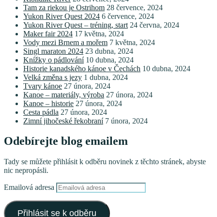
Tam za riekou je Ostrihom
28 července, 2024
Yukon River Quest 2024
6 července, 2024
Yukon River Quest – tréning, start
24 června, 2024
Maker fair 2024
17 května, 2024
Vody mezi Brnem a mořem
7 května, 2024
Singl maraton 2024
23 dubna, 2024
Knížky o pádlování
10 dubna, 2024
Historie kanadského kánoe v Čechách
10 dubna, 2024
Velká změna s jezy
1 dubna, 2024
Tvary kánoe
27 února, 2024
Kanoe – materiály, výroba
27 února, 2024
Kanoe – historie
27 února, 2024
Cesta pádla
27 února, 2024
Zimní jihočeské řekobraní
7 února, 2024
Odebírejte blog emailem
Tady se můžete přihlásit k odběru novinek z těchto stránek, abyste
nic nepropásli.
Emailová adresa
Přihlásit se k odběru