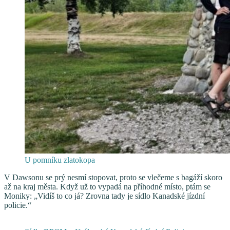
U pomníku zlatokopa
V Dawsonu se prý nesmí stopovat, proto se vlečeme s bagáží skoro
až na kraj města. Když už to vypadá na příhodné místo, ptám se
Moniky: „Vidíš to co já? Zrovna tady je sídlo Kanadské jízdní
policie.“