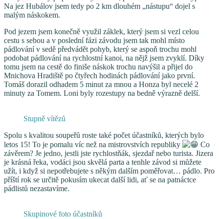
Na jez Hubálov jsem tedy po 2 km dlouhém „nástupu“ dojel s
malým náskokem.
Pod jezem jsem konečně využil záklek, který jsem si vezl celou
cestu s sebou a v poslední fázi závodu jsem tak mohl místo
pádlování v sedě předvádět pohyb, který se aspoň trochu mohl
podobat pádlování na rychlostní kanoi, na nějž jsem zvyklí. Díky
tomu jsem na cestě do finiše náskok trochu navýšil a přijel do
Mnichova Hradiště po čtyřech hodinách pádlování jako první.
Tomáš dorazil odhadem 5 minut za mnou a Honza byl necelé 2
minuty za Tomem. Loni byly rozestupy na bedně výrazně delší.
Stupně vítězů
Spolu s kvalitou soupeřů roste také počet účastníků, kterých bylo
letos 15! To je pomalu víc než na mistrovstvích republiky
Co
závěrem? Je jedno, jestli jste rychlostňák, sjezdař nebo turista. Jizera
je krásná řeka, vodáci jsou skvělá parta a tenhle závod si můžete
užít, i když si nepotřebujete s někým dalším poměřovat… pádlo. Pro
příští rok se určitě pokusím ukecat další lidi, ať se na patnáctce
pádlistů nezastavíme.
Skupinové foto účastníků