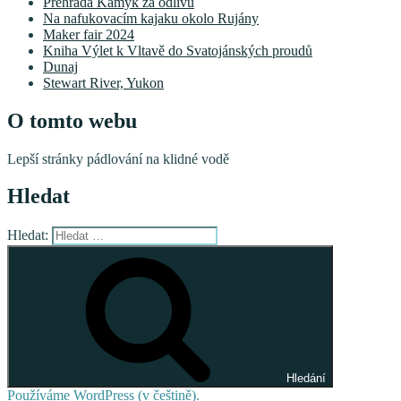
Přehrada Kamýk za odlivu
Na nafukovacím kajaku okolo Rujány
Maker fair 2024
Kniha Výlet k Vltavě do Svatojánských proudů
Dunaj
Stewart River, Yukon
O tomto webu
Lepší stránky pádlování na klidné vodě
Hledat
Hledat:
Hledání
Používáme WordPress (v češtině).