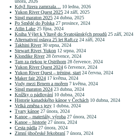
února, 2026
Když Jizera zamrzala…
10 ledna, 2026
Yukon River Quest 2025
24 září, 2025
Singl maraton 2025
24 dubna, 2025
Po Smědé do Polska
27 prosince, 2024
Atlin Lake
25 října, 2024
Kniha Výlet k Vltavě do Svatojánských proudů
25 září, 2024
Alternativní oslava 25 let Raft.cz
24 září, 2024
Takhini River
30 srpna, 2024
Stewart River, Yukon
12 srpna, 2024
Klondike River
28 července, 2024
Tam za riekou je Ostrihom
28 července, 2024
Yukon River Quest 2024
6 července, 2024
Yukon River Quest – tréning, start
24 června, 2024
Maker fair 2024
17 května, 2024
Vody mezi Brnem a mořem
7 května, 2024
Singl maraton 2024
23 dubna, 2024
Knížky o pádlování
10 dubna, 2024
Historie kanadského kánoe v Čechách
10 dubna, 2024
Velká změna s jezy
1 dubna, 2024
Tvary kánoe
27 února, 2024
Kanoe – materiály, výroba
27 února, 2024
Kanoe – historie
27 února, 2024
Cesta pádla
27 února, 2024
Zimní jihočeské řekobraní
7 února, 2024