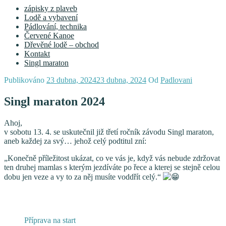
zápisky z plaveb
Lodě a vybavení
Pádlování, technika
Červené Kanoe
Dřevěné lodě – obchod
Kontakt
Singl maraton
Publikováno
23 dubna, 2024
23 dubna, 2024
Od
Padlovani
Singl maraton 2024
Ahoj,
v sobotu 13. 4. se uskutečnil již třetí ročník závodu
Singl maraton,
aneb každej za svý…
jehož celý podtitul zní:
„Konečně příležitost ukázat, co ve vás je, když vás nebude zdržovat
ten druhej mamlas s kterým jezdíváte po řece a kterej se stejně celou
dobu jen veze a vy to za něj musíte voddřít celý.“
Příprava na start