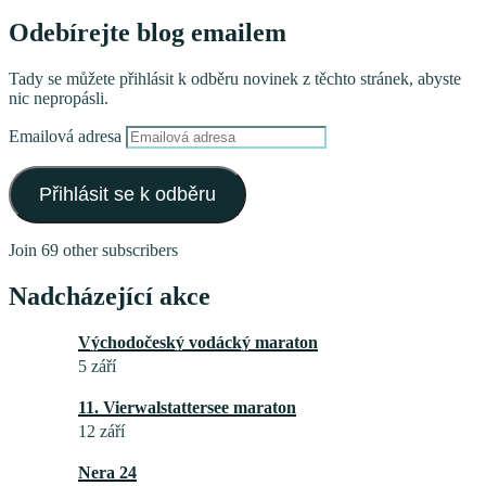
Odebírejte blog emailem
Tady se můžete přihlásit k odběru novinek z těchto stránek, abyste
nic nepropásli.
Emailová adresa
Přihlásit se k odběru
Join 69 other subscribers
Nadcházející akce
Východočeský vodácký maraton
5 září
11. Vierwalstattersee maraton
12 září
Nera 24