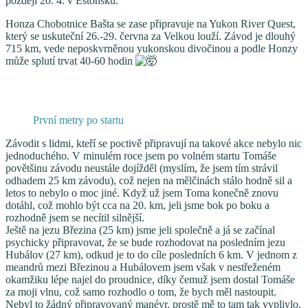
později 20. 4. v Estonsku.
Honza Chobotnice Bašta
se zase připravuje na
Yukon River Quest
,
který se uskuteční 26.-29. června za Velkou louží. Závod je dlouhý
715 km, vede neposkvrněnou yukonskou divočinou a podle Honzy
může splutí trvat 40-60 hodin
První metry po startu
Závodit s lidmi, kteří se poctivě připravují na takové akce nebylo nic
jednoduchého. V minulém roce jsem po volném startu Tomáše
povětšinu závodu neustále dojížděl (myslím, že jsem tím strávil
odhadem 25 km závodu), což nejen na mělčinách stálo hodně sil a
letos to nebylo o moc jiné. Když už jsem Toma konečně znovu
dotáhl, což mohlo být cca na 20. km, jeli jsme bok po boku a
rozhodně jsem se necítil silnější.
Ještě na jezu Březina (25 km) jsme jeli společně a já se začínal
psychicky připravovat, že se bude rozhodovat na posledním jezu
Hubálov (27 km), odkud je to do cíle posledních 6 km. V jednom z
meandrů mezi Březinou a Hubálovem jsem však v nestřeženém
okamžiku lépe najel do proudnice, díky čemuž jsem dostal Tomáše
za moji vlnu, což samo rozhodlo o tom, že bych měl nastoupit.
Nebyl to žádný připravovaný manévr, prostě mě to tam tak vyplivlo.