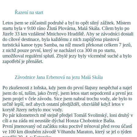
Řazení na start
Letos jsem se zúčastnil podruhé a byl to opět silný zážitek. Místem
startu byla v 9:00 ráno
Žlutá Plovárna
,
Malá Skála
. Cílem bylo po
Jizeře 33 km vzdálené
Mnichovo Hradiště
. Aby se závodníci dostali
do cílové destinace, byla každému z nich zapůjčena plastová
turistická kanoe typu Samba, na níž museli překonat celkem 7 jezů,
z nichž pouze první, který se nacházel cca 300 m po startu,
umožňoval regulérní splutí. Zbylé jezy byly víceméně suché a bylo
zapotřebí je přenášet.
Závodnice Jana Erbenová na jezu Malá Skála
Po zkušenosti z loňska, kdy jsem do první šlajsny nespěchal a najel
jsem do ní, tuším, jako čtvrtý, jsem letos start nepodcenil a první jez
jsem projel v čele závodu. Sice jsem nabral trochu vody, ale bylo to
určitě lepší, než abych ostatní předjížděl, obzvláště když letos v
korytě Jizery nebylo moc vody.
Po pár kilometrech mě stejně předjel
Tomáš Svolinský
, loni druhý v
cíli a na záda mi neustále dýchal
Honza Chobotnice Bašta
.
První jmenovaný od začátku roku poctivě trénoval před svou účastí
ve 100 km dlouhém závodě
Võhandu Maraton
, který se jel o týden