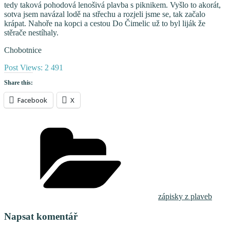
tedy taková pohodová lenošivá plavba s piknikem. Vyšlo to akorát,
sotva jsem navázal lodě na střechu a rozjeli jsme se, tak začalo
krápat. Nahoře na kopci a cestou Do Čimelic už to byl liják že
stěrače nestíhaly.
Chobotnice
Post Views:
2 491
Share this:
Facebook
X
Rubriky
zápisky z plaveb
Napsat komentář