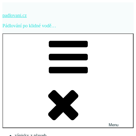
Přejít
k
padlovani.cz
obsahu
webu
Pádlování po klidné vodě…
Menu
zápisky z plaveb