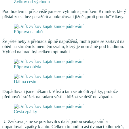
Zvíkov od východu
Pod hradem u přístaviště jsme se vyhnuli s parníkem Krumlov, který
přistál zcela bez pasažérů a pokračovali jižně „proti proudu“Vltavy.
Příprava na oběd
Že ještě nebyla přehrada úplně napuštěná, mohli jsme se zastavit na
oběd na strmém kamenitém svahu, který je normálně pod hladinou.
Výhled na hrad byl celkem optimální
Příprava oběda
Dál na cestu
Dopádlovali jsme někam k Vůsí a tam se otočili zpátky, protože
předpověď srážek na radaru věstila blížízí se déšť od západu.
Cesta zpátky
U Zvíkova jsme se pozdravili s další partou seakajakářů a
dopádlovali zpátky k autu. Celkem to hodilo asi dvanáct kilometrů,