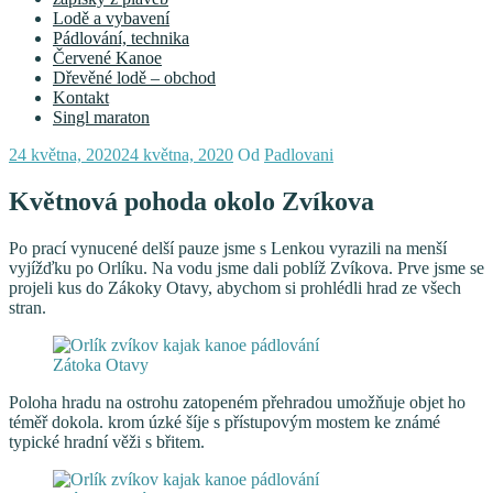
Lodě a vybavení
Pádlování, technika
Červené Kanoe
Dřevěné lodě – obchod
Kontakt
Singl maraton
Publikováno
24 května, 2020
24 května, 2020
Od
Padlovani
Květnová pohoda okolo Zvíkova
Po prací vynucené delší pauze jsme s Lenkou vyrazili na menší
vyjížďku po Orlíku. Na vodu jsme dali poblíž Zvíkova. Prve jsme se
projeli kus do Zákoky Otavy, abychom si prohlédli hrad ze všech
stran.
Zátoka Otavy
Poloha hradu na ostrohu zatopeném přehradou umožňuje objet ho
téměř dokola. krom úzké šíje s přístupovým mostem ke známé
typické hradní věži s břitem.