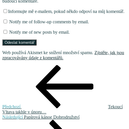
budoucí komentáře.
Informujte mě e-mailem, pokud někdo odpoví na můj komentář.
Notify me of follow-up comments by email.
Notify me of new posts by email.
Web používá Akismet ke snížení množství spamu.
Zjistěte, jak jsou
zpracovávány údaje z komentářů.
Navigace
Předchozí
příspěvek
pro
příspěvek
Předchozí
Tekoucí
Vltava takhle v únoru…
Následující
Následující
Papírová kánoe Dobrodružství
příspěvek