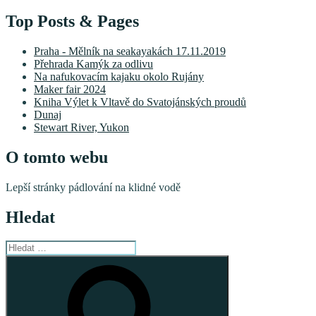
Top Posts & Pages
Praha - Mělník na seakayakách 17.11.2019
Přehrada Kamýk za odlivu
Na nafukovacím kajaku okolo Rujány
Maker fair 2024
Kniha Výlet k Vltavě do Svatojánských proudů
Dunaj
Stewart River, Yukon
O tomto webu
Lepší stránky pádlování na klidné vodě
Hledat
Hledat:
Hledání