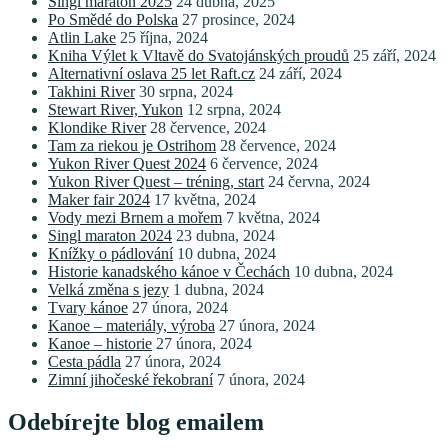
Singl maraton 2025
24 dubna, 2025
Po Smědé do Polska
27 prosince, 2024
Atlin Lake
25 října, 2024
Kniha Výlet k Vltavě do Svatojánských proudů
25 září, 2024
Alternativní oslava 25 let Raft.cz
24 září, 2024
Takhini River
30 srpna, 2024
Stewart River, Yukon
12 srpna, 2024
Klondike River
28 července, 2024
Tam za riekou je Ostrihom
28 července, 2024
Yukon River Quest 2024
6 července, 2024
Yukon River Quest – tréning, start
24 června, 2024
Maker fair 2024
17 května, 2024
Vody mezi Brnem a mořem
7 května, 2024
Singl maraton 2024
23 dubna, 2024
Knížky o pádlování
10 dubna, 2024
Historie kanadského kánoe v Čechách
10 dubna, 2024
Velká změna s jezy
1 dubna, 2024
Tvary kánoe
27 února, 2024
Kanoe – materiály, výroba
27 února, 2024
Kanoe – historie
27 února, 2024
Cesta pádla
27 února, 2024
Zimní jihočeské řekobraní
7 února, 2024
Odebírejte blog emailem