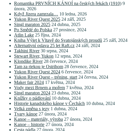
Romantika PRVNÍCH KÁNOÍ na českých řekách (1910)
9
února, 2026
Když Jizera zamrzala…
10 ledna, 2026
Yukon River Quest 2025
24 září, 2025
Singl maraton 2025
24 dubna, 2025
Po Smědé do Polska
27 prosince, 2024
Atlin Lake
25 října, 2024
Kniha Výlet k Vltavě do Svatojánských proudů
25 září, 2024
Alternativní oslava 25 let Raft.cz
24 září, 2024
Takhini River
30 srpna, 2024
Stewart River, Yukon
12 srpna, 2024
Klondike River
28 července, 2024
Tam za riekou je Ostrihom
28 července, 2024
Yukon River Quest 2024
6 července, 2024
Yukon River Quest – tréning, start
24 června, 2024
Maker fair 2024
17 května, 2024
Vody mezi Brnem a mořem
7 května, 2024
Singl maraton 2024
23 dubna, 2024
Knížky o pádlování
10 dubna, 2024
Historie kanadského kánoe v Čechách
10 dubna, 2024
Velká změna s jezy
1 dubna, 2024
Tvary kánoe
27 února, 2024
Kanoe – materiály, výroba
27 února, 2024
Kanoe – historie
27 února, 2024
Cesta pádla
27 února, 2024