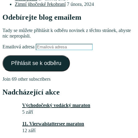
Zimní jihočeské řekobraní
7 února, 2024
Odebírejte blog emailem
Tady se můžete přihlásit k odběru novinek z těchto stránek, abyste
nic nepropásli.
Emailová adresa
Přihlásit se k odběru
Join 69 other subscribers
Nadcházející akce
Východočeský vodácký maraton
5 září
11. Vierwalstattersee maraton
12 září