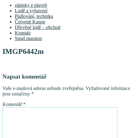
zápisky z plaveb
Lodě a vybavení
Pádlování, technika
Červené Kanoe
Dřevěné lodě – obchod
Kontakt
Singl maraton
IMGP6442m
Napsat komentář
Vaše e-mailová adresa nebude zveřejněna.
Vyžadované informace
jsou označeny
*
Komentář
*